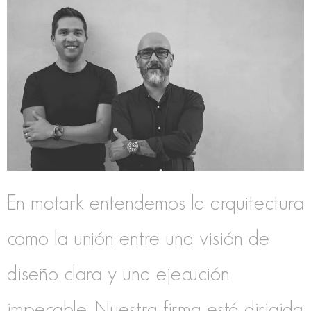
En motark entendemos la arquitectura
como la unión entre una visión de
diseño clara y una ejecución
impecable. Nuestra firma está dirigida